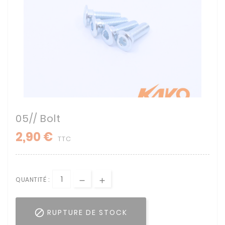
05// Bolt
2,90 €
TTC
QUANTITÉ :

RUPTURE DE STOCK