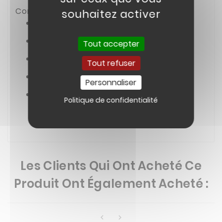
Compatible avec :
souhaitez activer
DIRT BIKE KAYO TD125 14/12
DIRT BIKE KAYO TT140 2019
Tout accepter
DIRT BIKE KAYO TT190R
Tout refuser
DIRT BIKE KAYO TT125
Personnaliser
DIRT BIKE KAYO TT160
Politique de confidentialité
Les Clients Qui Ont Acheté Ce
Produit Ont Également Acheté :

