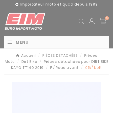
Panneau de gestion des cookies
Importateur moto et quad depuis 1999

0
MENU
Accueil
PIÈCES DÉTACHÉES
Pièces
Moto
Dirt Bike
Pièces détachées pour DIRT BIKE
KAYO TT140 2019
F / Roue avant
05// bolt