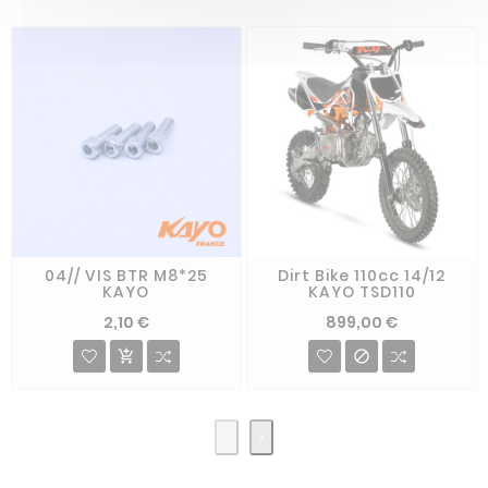
04// VIS BTR M8*25
Dirt Bike 110cc 14/12
KAYO
KAYO TSD110
2,10 €
899,00 €


‹
›