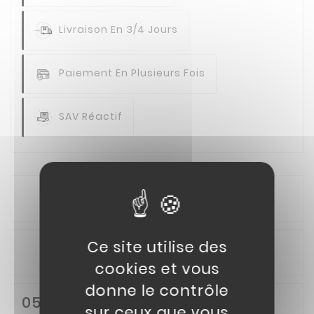
Livraison En 3/4 Jours
Paiement En Plusieurs Fois
SAV Réactif
Description
Ce site utilise des
Détails du produit
cookies et vous
donne le contrôle
05// bolt
sur ceux que vous