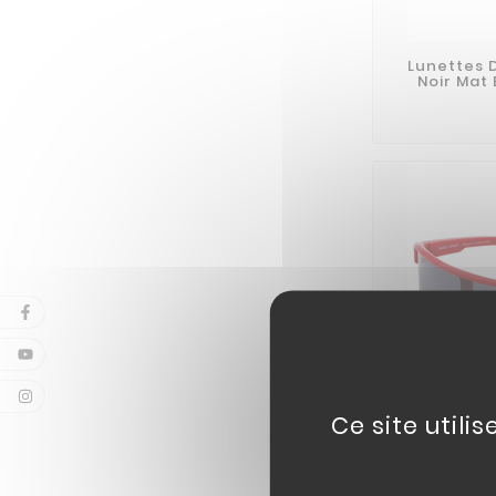
Lunettes D
Noir Mat
Ce site utili
Lunettes De
Rouge Bri