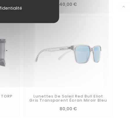
40,00 €

fidentialité
L TORP
Lunettes De Soleil Red Bull Eliot
Gris Transparent Écran Miroir Bleu
80,00 €