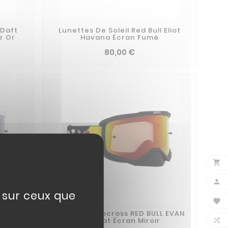
 Daft
Lunettes De Soleil Red Bull Eliot
ir Or
Havana Écran Fumé
80,00 €


e sur ceux que

 Blanc
Masque Motocross RED BULL EVAN
Noir Mat Écran Miroir
