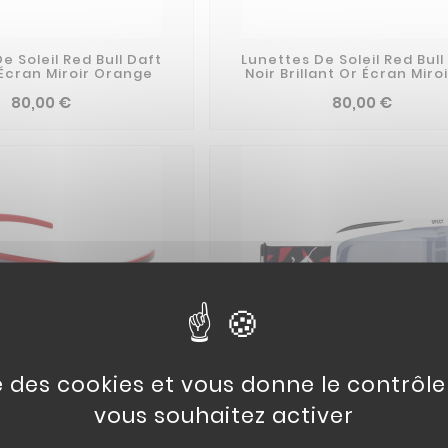
e Soleil Red Bull Daft
Lunettes De Soleil Red Bull
 Écran Miroir Orange
Noir Brillant Or Écran Miro
80,00 €
80,00 €
se des cookies et vous donne le contrôl
vous souhaitez activer
 Soleil Red Bull Dakota
Masque Cross RED BULL EVAN
llant Écran Fumé Noir
Brillant Écran Iridium