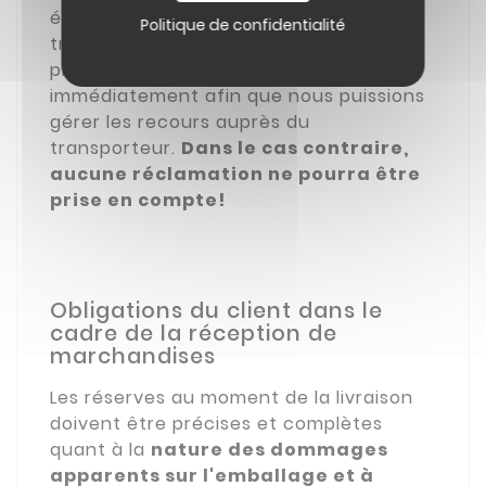
émettre des réserves sur le bon de
Politique de confidentialité
transport, avec des photos à l'appui de
préférence et nous téléphoner
immédiatement afin que nous puissions
gérer les recours auprès du
transporteur.
Dans le cas contraire,
aucune réclamation ne pourra être
prise en compte!
Obligations du client dans le
cadre de la réception de
marchandises
Les réserves au moment de la livraison
doivent être précises et complètes
quant à la
nature des dommages
apparents sur l'emballage et à