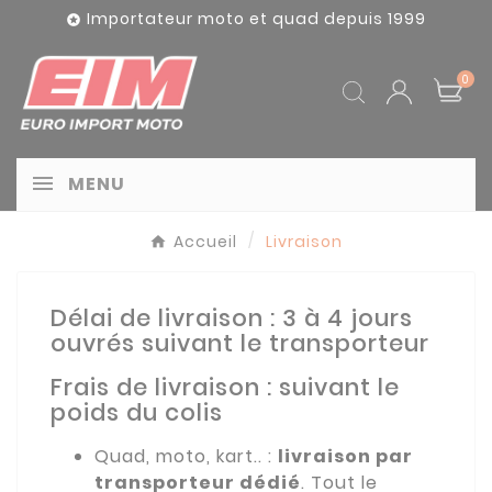
Panneau de gestion des cookies
Importateur moto et quad depuis 1999

0
MENU
Accueil
Livraison
Délai de livraison : 3 à 4 jours
ouvrés suivant le transporteur
Frais de livraison : suivant le
poids du colis
Quad, moto, kart.. :
livraison par
transporteur dédié
. Tout le