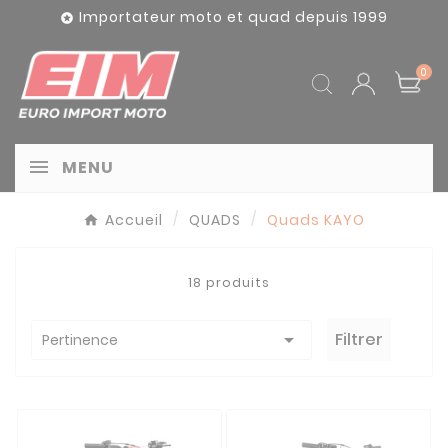
Panneau de gestion des cookies
Importateur moto et quad depuis 1999

0
MENU
Accueil
QUADS
Quads KAYO
18 produits

Filtrer
Pertinence