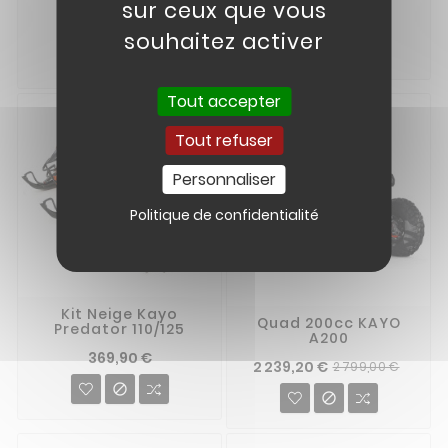
sur ceux que vous
1 349,00 €
1 449,00 €
souhaitez activer


Tout accepter
Tout refuser
Personnaliser
Politique de confidentialité
Kit Neige Kayo
Quad 200cc KAYO
Predator 110/125
A200
369,90 €
2 239,20 €
2 799,00 €

