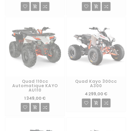


Quad 110cc
Quad Kayo 300cc
Automatique KAYO
A300
AU110
4 299,00 €
1 349,00 €

