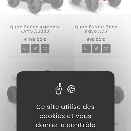
Quad 300cc Agricole
Quad Enfant 70cc
KAYO AU300
Kayo A70
4 499,00 €
999,00 €


Ce site utilise des
cookies et vous
Quad Enfant 125cc
donne le contrôle
Quad Enfant Kayo
KAYO AT125
A125