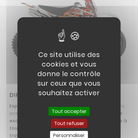
Ce site utilise des
cookies et vous
donne le contrôle
sur ceux que vous
souhaitez activer
DIRT BIKE 190CC
Explorez la puissance de la
Dirt Bike 190cc Kayo
Tout accepter
avec son moteur Daytona
! Dotée d'un couple
exceptionnel et d'une construction résistante à
Tout refuser
toute épreuve, cette moto vous conduira à
Personnaliser
travers tous les terrains pour des aventures