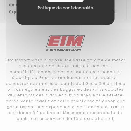
inoubliables ! Son
moteur Daytona 190cc
est
Politique de confidentialité
équipé d'un démarreur électrique et d'un kick.
Euro Import Moto propose une vaste gamme de motos
& quads pour enfant et adulte à des tarifs
compétitifs, comprenant des modèles essence et
électriques. Pour les adolescents et les adultes,
découvrez nos motos et quads de 110cc à 300cc. Nous
offrons également des buggys et des karts adaptés
aux enfants dès 4 ans et aux adultes. Notre service
après-vente réactif et notre assistance téléphonique
garantissent une expérience client sans souci. Faites
confiance à Euro Import Moto pour des produits de
qualité et un service clientèle exceptionnel.