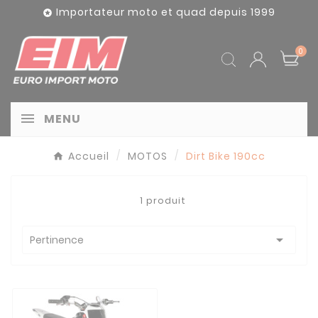
Panneau de gestion des cookies
Importateur moto et quad depuis 1999

0
MENU
Accueil
MOTOS
Dirt Bike 190cc
1 produit

Pertinence