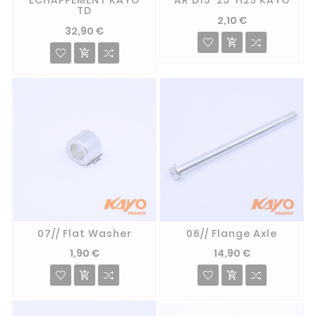
ECHAPPEMENT KAYO
AR D15*25*H25 KAYO
TD
2,10 €
32,90 €


07// Flat Washer
06// Flange Axle
1,90 €
14,90 €

