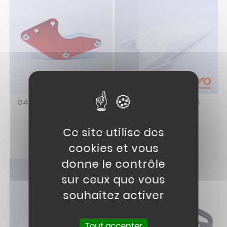
04// GUIDE DE CHAINE
07// Garde Boue
ROUGE KAYO
Arrière KAYO TT
9,90 €
14,90 €
Ce site utilise des


cookies et vous
donne le contrôle
sur ceux que vous
souhaitez activer
Tout accepter