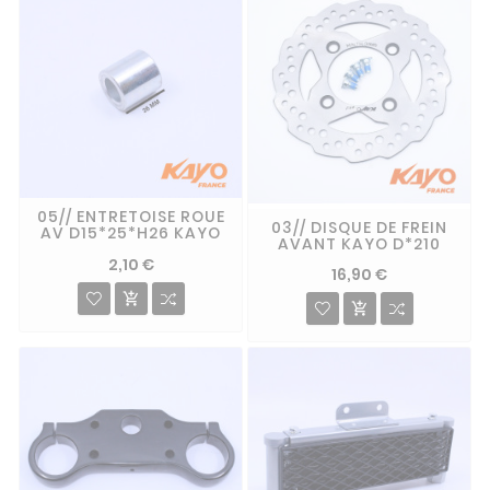
05// ENTRETOISE ROUE
03// DISQUE DE FREIN
AV D15*25*H26 KAYO
AVANT KAYO D*210
2,10 €
16,90 €

