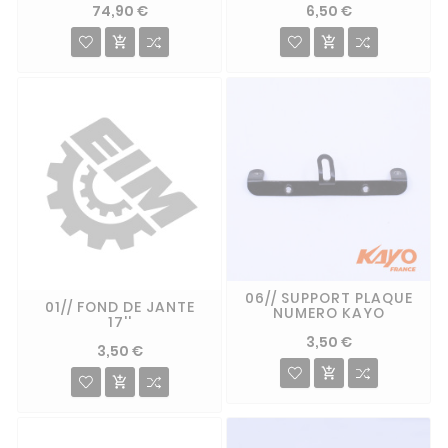
74,90 €
6,50 €


06// SUPPORT PLAQUE
01// FOND DE JANTE
NUMERO KAYO
17''
3,50 €
3,50 €

