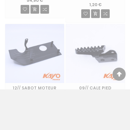
54,90 €
1,20 €


12// SABOT MOTEUR
09// CALE PIED
KAYO MODELE B
GAUCHE KAYO
15,00 €
6,90 €

