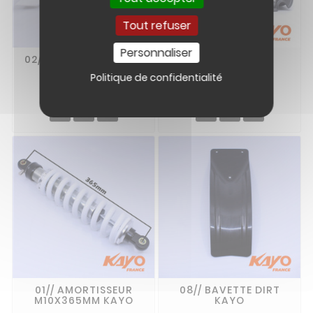
Tout refuser
Personnaliser
02// Carénage Avant
05// BOITE A AIR
Droit KAYO TT
PARTIE A KAYO
Politique de confidentialité
9,90 €
4,50 €


01// AMORTISSEUR
08// BAVETTE DIRT
M10X365MM KAYO
KAYO