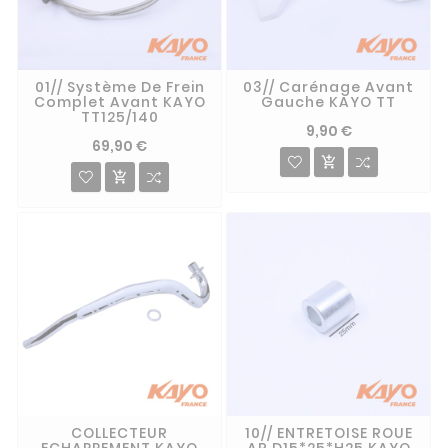
01// Système De Frein
03// Carénage Avant
Complet Avant KAYO
Gauche KAYO TT
TT125/140
9,90 €
69,90 €


COLLECTEUR
10// ENTRETOISE ROUE