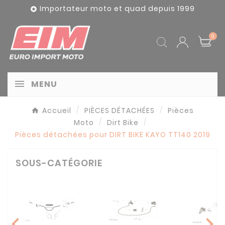
Panneau de gestion des cookies
Importateur moto et quad depuis 1999

0
MENU
Accueil
PIÈCES DÉTACHÉES
Pièces
Moto
Dirt Bike
Pièces détachées pour DIRT BIKE KAYO TT140 2019
SOUS-CATÉGORIE
chevron_left
chevron_right