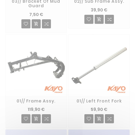
03// Bracket Of Mud
02// Sub Frame Assy.
Guard
39,90 €
7,50 €


01// Frame Assy.
01// Left Front Fork
119,90 €
59,90 €

