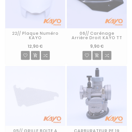
22// Plaque Numéro
06// Carénage
KAYO
Arrière Droit KAYO TT
12,90 €
9,90 €


05// GRILLE BOITE A
CARBURATEUR PE 19