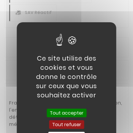
SAV Réactif
Description
Ce site utilise des
cookies et vous
Détails du produit
donne le contrôle
sur ceux que vous
souhaitez activer
Frais de port forfaitaire pour la préparation,
l'emballage et les frais l'envoi de pièces
Tout accepter
détachées de moins de 1 kg en France
métropolitaine et Corse.
Tout refuser