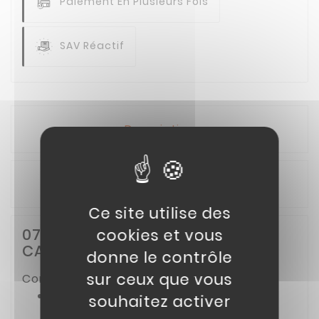
Paiement En Plusieurs Fois
SAV Réactif
Description
Détails du produit
Ce site utilise des
07// CARENAGE POCKET QUAD
cookies et vous
CANADA AVANT DROIT
donne le contrôle
sur ceux que vous
Compatible avec :
POCKET QUAD CANADA 50CC
souhaitez activer