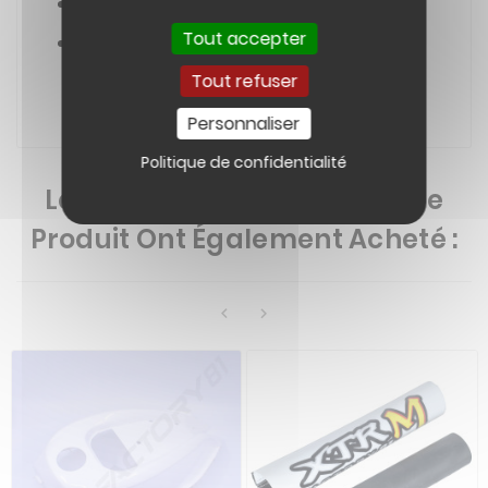
POCKET QUAD CANADA 1000W
Tout accepter
POCKET QUAD CANADA 1060W
Tout refuser
Personnaliser
Politique de confidentialité
Les Clients Qui Ont Acheté Ce
Produit Ont Également Acheté :

