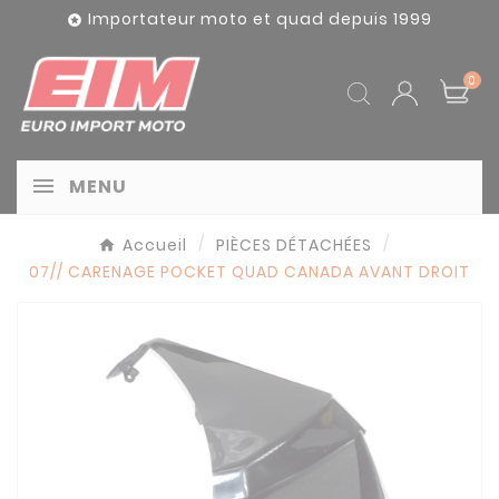
Panneau de gestion des cookies
Importateur moto et quad depuis 1999

0
MENU
Accueil
PIÈCES DÉTACHÉES
07// CARENAGE POCKET QUAD CANADA AVANT DROIT