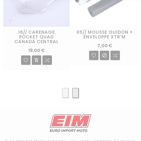
16// CARENAGE
05// MOUSSE GUIDON +
POCKET QUAD
ENVELOPPE XTR'M
CANADA CENTRAL
7,00 €
19,00 €


‹
›