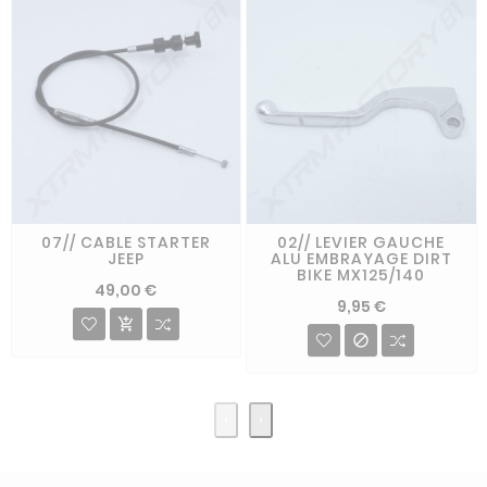
07// CABLE STARTER
02// LEVIER GAUCHE
JEEP
ALU EMBRAYAGE DIRT
BIKE MX125/140
49,00 €
9,95 €


‹
›