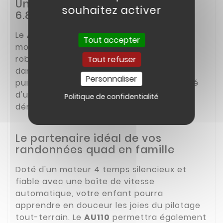
Un moteur 110cc développant
souhaitez activer
6.8ch
Le
AU110 de chez Kayo
est équipé d'un
Tout accepter
3
moteur 110cm
4 temps, conçu pour être
robuste et facile à entretenir pour durer
Tout refuser
dans le temps. Ce quad enfant, d'une
Personnaliser
puissance de 6.8ch, est également équipé
d'un démarreur électrique, idéal pour
Politique de confidentialité
démarrer simplement en toute situation.
Le partenaire idéal de vos
randonnées quad en famille
Doté d'un moteur 4 temps silencieux et
fiable avec une boîte de vitesse
automatique, votre enfant pourra
apprendre en douceur les joies du pilotage
tout-terrain. Le
AU110
permettra également