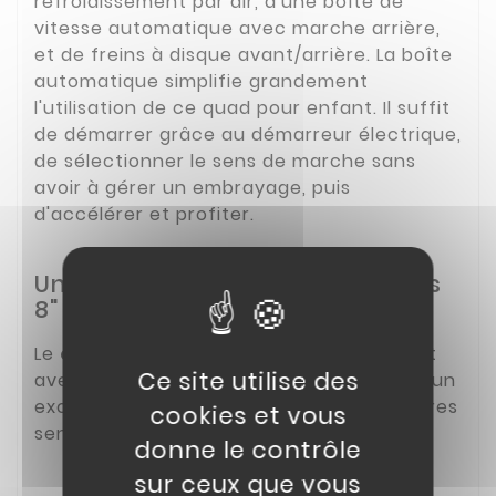
refroidissement par air, d'une boîte de
vitesse automatique avec marche arrière,
et de freins à disque avant/arrière. La boîte
automatique simplifie grandement
l'utilisation de ce quad pour enfant. Il suffit
de démarrer grâce au démarreur électrique,
de sélectionner le sens de marche sans
avoir à gérer un embrayage, puis
d'accélérer et profiter.
Un quad robuste avec des roues
8" tout-terrain
Le
quad AU110
offre un gabarit rassurant
Ce site utilise des
avec sa hauteur de selle à 665mm. C'est un
excellent quad pour découvrir les premières
cookies et vous
sensations sur un véhicule tout-terrain.
donne le contrôle
sur ceux que vous