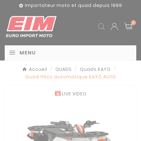
Panneau de gestion des cookies
Importateur moto et quad depuis 1999

0
MENU
Accueil
QUADS
Quads KAYO
Quad 110cc automatique KAYO AU110
LIVE VIDEO