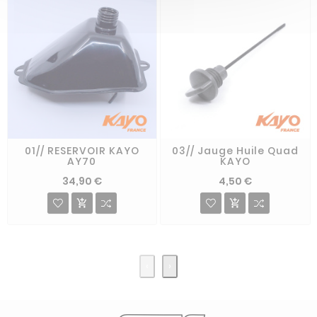
01// RESERVOIR KAYO
03// Jauge Huile Quad
AY70
KAYO
34,90 €
4,50 €


‹
›