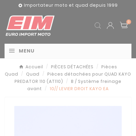
Panneau de gestion des cookies
Importateur moto et quad depuis 1999

0
MENU
Accueil
PIÈCES DÉTACHÉES
Pièces
Quad
Quad
Pièces détachées pour QUAD KAYO
PREDATOR 110 (AT110)
B / Système freinage
avant
10// LEVIER DROIT KAYO EA