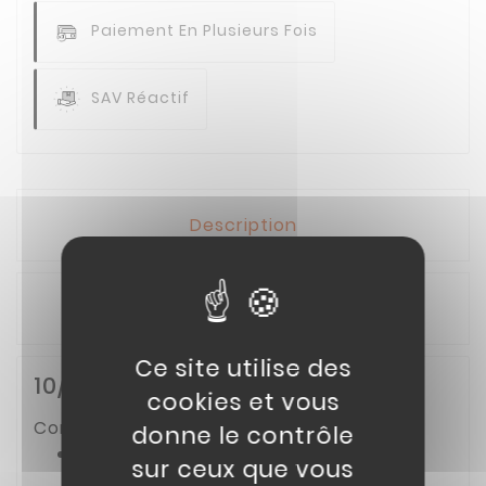
Paiement En Plusieurs Fois
SAV Réactif
Description
Détails du produit
Ce site utilise des
10// LEVIER DROIT KAYO EA
cookies et vous
Compatible avec :
donne le contrôle
QUAD KAYO PREDATOR 125 (AT125)
sur ceux que vous