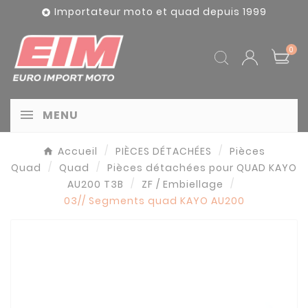
Panneau de gestion des cookies
Importateur moto et quad depuis 1999

0
MENU
Accueil
PIÈCES DÉTACHÉES
Pièces
Quad
Quad
Pièces détachées pour QUAD KAYO
AU200 T3B
ZF / Embiellage
03// Segments quad KAYO AU200