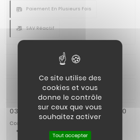
Paiement En Plusieurs Fois
SAV Réactif
Description
Ce site utilise des
cookies et vous
Détails du produit
donne le contrôle
sur ceux que vous
03// Segments quad KAYO AU200
souhaitez activer
Compatible avec :
QUAD KAYO AU200 T3B
Tout accepter