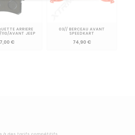
QUETTE ARRIERE
03// BERCEAU AVANT
/110/AVANT JEEP
SPEEDKART
D
7,00 €
74,90 €
à des tarifs compétitifs,