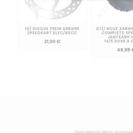
11// DISQUE FREIN ARRIERE
07// ROUE ARRI
SPEEDKART ELEC/80CC
COMPLETE SP
JANTEAR6'
21,00 €
14/5.00X6 A 
49,95 
Euro Import Moto propose