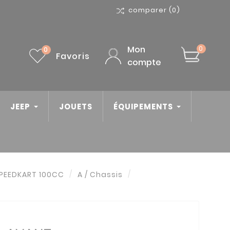
comparer
(0)
Mon
0
0
Favoris
compte
JEEP
JOUETS
ÉQUIPEMENTS
SPEEDKART 100CC
A / Chassis