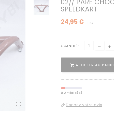
02// PARE CHO
SPEEDKART
24,95 €
TTC
QUANTITÉ :
AJOUTER AU PANIE

0 Article(s)

Donnez votre avis