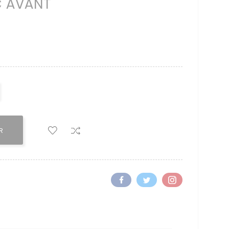
C AVANT
R