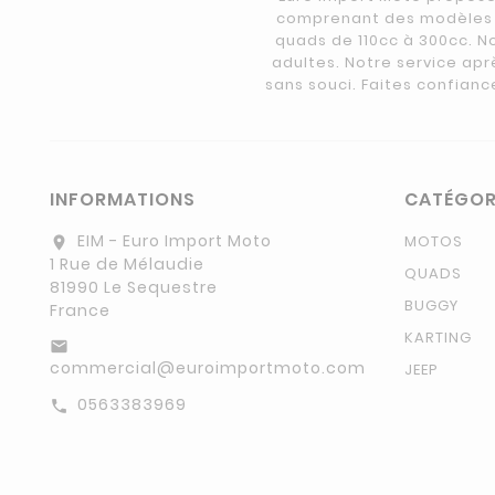
comprenant des modèles e
quads de 110cc à 300cc. N
adultes. Notre service apr
sans souci. Faites confianc
INFORMATIONS
CATÉGOR
EIM - Euro Import Moto
MOTOS
location_on
1 Rue de Mélaudie
QUADS
81990 Le Sequestre
BUGGY
France
KARTING
email
commercial@euroimportmoto.com
JEEP
0563383969
call