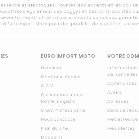
ssence et électriques. Pour les adolescents et les adulte
ous offrons également des buggys et des karts adaptés au
ès-vente réactif et notre assistance téléphonique garanti
e à Euro Import Moto pour des produits de qualité et un ser
IES
EURO IMPORT MOTO
VOTRE COM
Livraison
Informations
personnelles
Mentions légales
Commandes
C.G.V
Avoirs
Qui sommes nous -
Notre magasin
Adresses
C.G.V Professionnel
Bons de rédu
Nous contacter
Mes listes de
Plan du site
Mes alertes
Magasins