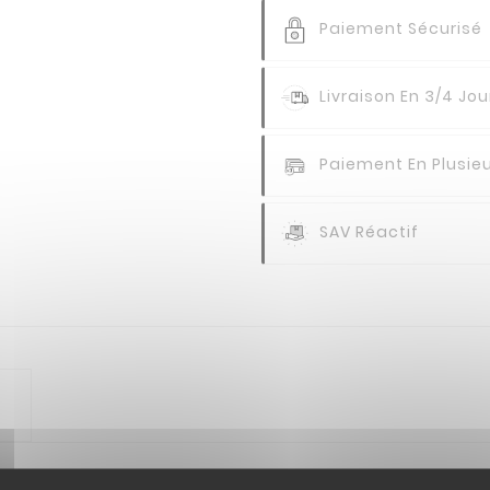
Paiement Sécurisé
Livraison En 3/4 Jou
Paiement En Plusieu
SAV Réactif
RT