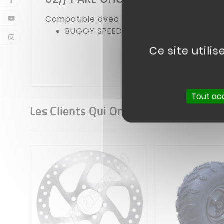
Compatible avec :
BUGGY SPEEDKART 100CC
Ce site utili
Tout ac
Les Clients Qui Ont Acheté Ce Produi