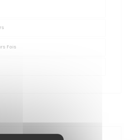
rs
rs Fois