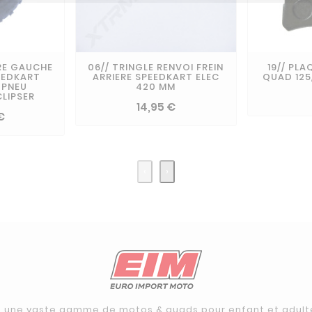
ERE GAUCHE
06// TRINGLE RENVOI FREIN
19// PLA
EEDKART
ARRIERE SPEEDKART ELEC
QUAD 125
+PNEU
420 MM
CLIPSER
14,95 €
€
‹
›
 une vaste gamme de motos & quads pour enfant et adulte 