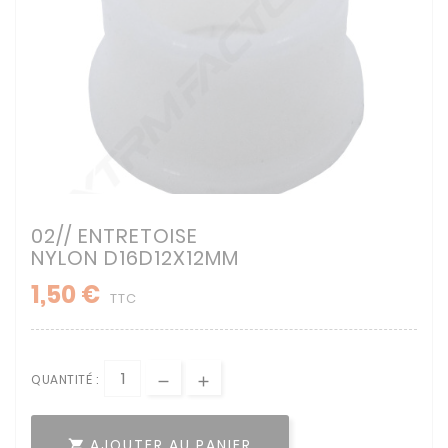
02// ENTRETOISE
NYLON D16D12X12MM
1,50 €
TTC
QUANTITÉ :
AJOUTER AU PANIER
