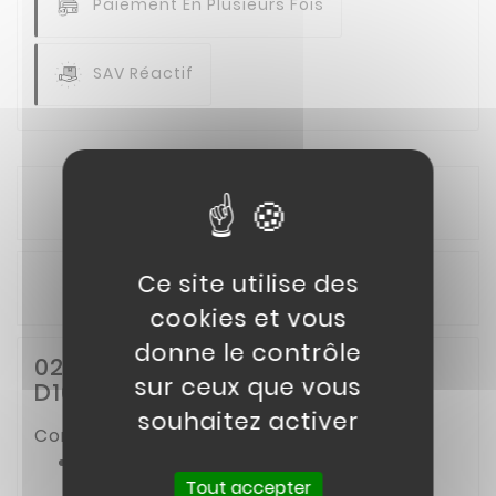
Paiement En Plusieurs Fois
SAV Réactif
Description
Ce site utilise des
Détails du produit
cookies et vous
donne le contrôle
02// ENTRETOISE NYLON
sur ceux que vous
D16D12X12MM
souhaitez activer
Compatible avec :
BUGGY 160CC
Tout accepter