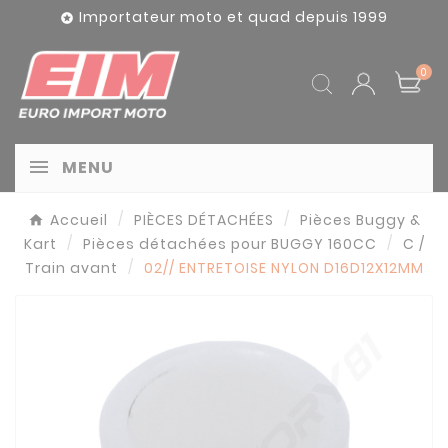
Panneau de gestion des cookies
Importateur moto et quad depuis 1999

0
MENU
Accueil
PIÈCES DÉTACHÉES
Pièces Buggy &
Kart
Pièces détachées pour BUGGY 160CC
C /
Train avant
02// ENTRETOISE NYLON D16D12X12MM