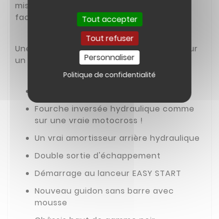
mise en route EASY START (démarrage
facile).
Tout accepter
Tout refuser
Une pocket bike 50cc haut de gamme pour
Personnaliser
un maximum de fiabilité :
Politique de confidentialité
Assise à 56cm
Fourche inversée hydraulique comme
sur une vraie motocross !
Un vrai amortisseur arrière hydraulique
Double sortie d'échappement
Démarrage au lanceur EASY START
Nouveau guidon sans barre avec
mousse