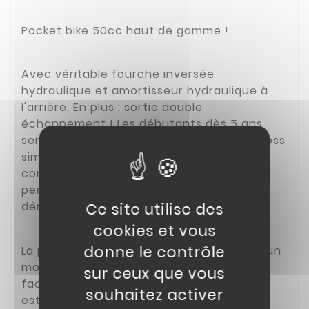
Pocket bike 50cc haut de gamme !
Avec véritable fourche inversée
hydraulique et amortisseur hydraulique à
l'arrière. En plus : sortie double
échappement ! Les débutants dès 5 ans
seront ravis par cette mini moto 50cc cross
simple d'utilisation et d'entretien ! Une
conception de qualité supérieure qui
permet à cette pocket cross 50cc de se
démarquer de la concurrence.
Ce site utilise des
cookies et vous
donne le contrôle
La pocket 50cc MX STORM est équipée d’un
moteur 2 temps 50cc automatique. Pour
sur ceux que vous
faciliter le démarrage, cette moto enfant
souhaitez activer
est équipée du tout dernier système de