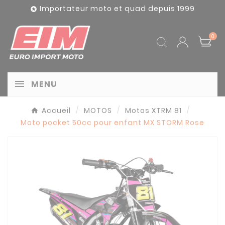
Panneau de gestion des cookies
Importateur moto et quad depuis 1999

0
MENU
Accueil
MOTOS
Motos XTRM 81
Moto pocket 50cc pour enfant MX STORM Rose