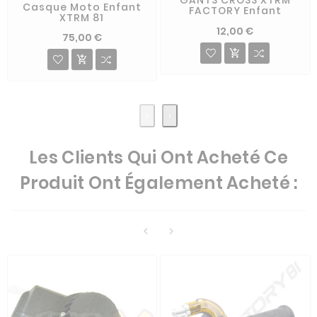
GANTS CROSS XTRM
Casque Moto Enfant
FACTORY Enfant
XTRM 81
12,00 €
75,00 €


‹
›
Les Clients Qui Ont Acheté Ce
Produit Ont Également Acheté :

