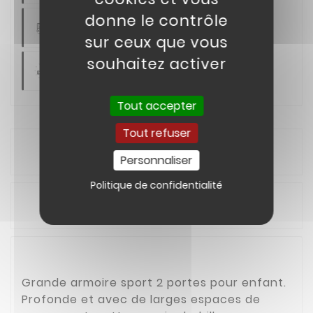
donne le contrôle
Paiement En Plusieurs Fois
sur ceux que vous
souhaitez activer
SAV Réactif
Tout accepter
Tout refuser
Description
Personnaliser
Politique de confidentialité
Détails du produit
Grande armoire sport 2 portes pour enfant.
Profonde et avec de larges espaces de