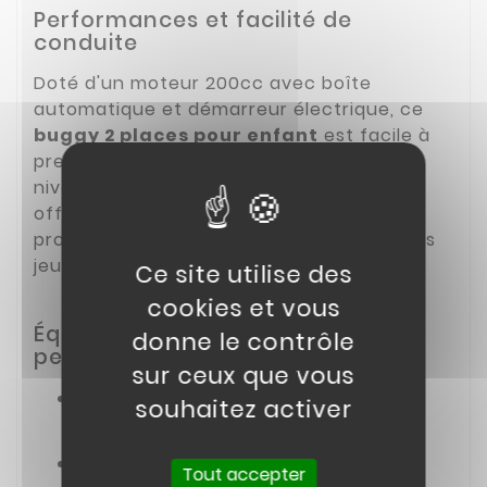
Performances et facilité de
conduite
Doté d'un moteur 200cc avec boîte
automatique et démarreur électrique, ce
buggy 2 places pour enfant
est facile à
prendre en main, convenant à tous les
niveaux d'expérience. Le moteur 4 temps
offre des reprises impressionnantes,
promettant des sensations fortes pour les
jeunes pilotes.
Ce site utilise des
cookies et vous
Équipement complet et confort
donne le contrôle
personnalisé
sur ceux que vous
Démarrage électrique
avec
souhaitez activer
recharge de batterie automatique
Démarrage au lanceur
pour une
Tout accepter