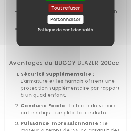
fiabilité accrue
Tout refuser
Siège conducteur réglable
pour un
confort personnalisé
Personnaliser
Siège baquet et ceinture de
Politique de confidentialité
sécurité 3 points
pour chaque
passager
Avantages du BUGGY BLAZER 200cc
Sécurité Supplémentaire
:
L'armature et les harnais offrent une
protection supplémentaire par rapport
à un quad enfant.
Conduite Facile
: La boîte de vitesse
automatique simplifie la conduite.
Puissance Impressionnante
: Le
moteur 4 temps de 200cc garantit des