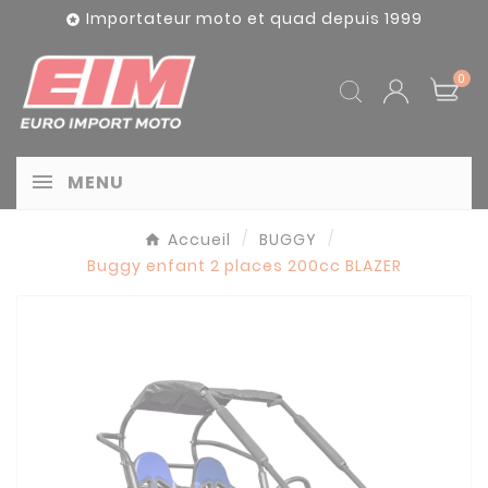
Panneau de gestion des cookies
Importateur moto et quad depuis 1999

0
MENU
Accueil
BUGGY
Buggy enfant 2 places 200cc BLAZER