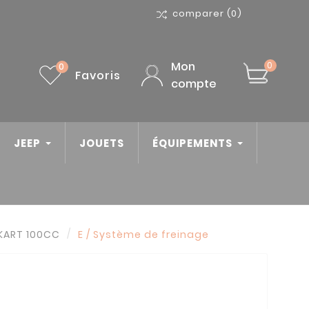
comparer
(0)
Mon
0
0
Favoris
compte
JEEP
JOUETS
ÉQUIPEMENTS
KART 100CC
E / Système de freinage