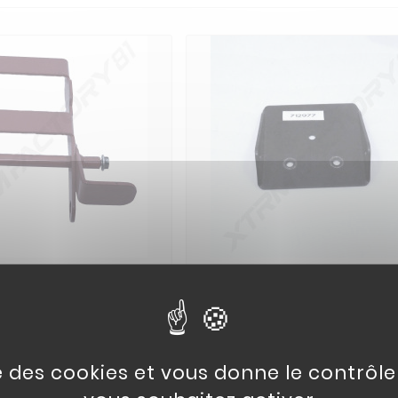
ALE ACCELERATEUR
SUPPORT PEDALE ACCELE
04
DKART THERMIQUE
SPEEDKART ELEC
14,95 €
9,95 €
se des cookies et vous donne le contrôl