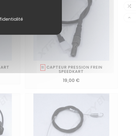


fidentialité
KART
CAPTEUR PRESSION FREIN
11
SPEEDKART
19,00 €