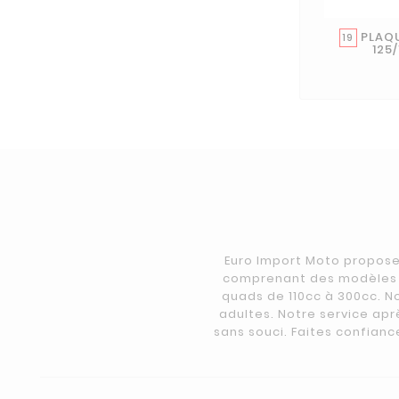
PLAQU
19
125
Euro Import Moto propose
comprenant des modèles e
quads de 110cc à 300cc. N
adultes. Notre service apr
sans souci. Faites confianc