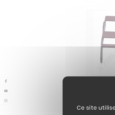
PED
04
SPEE
Ce site utili