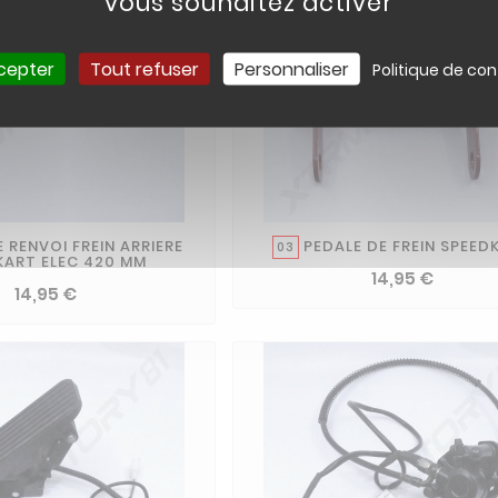
vous souhaitez activer
cepter
Tout refuser
Personnaliser
Politique de con
 RENVOI FREIN ARRIERE
PEDALE DE FREIN SPEED
03
KART ELEC 420 MM
14,95 €
14,95 €