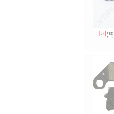
PED
07
SP