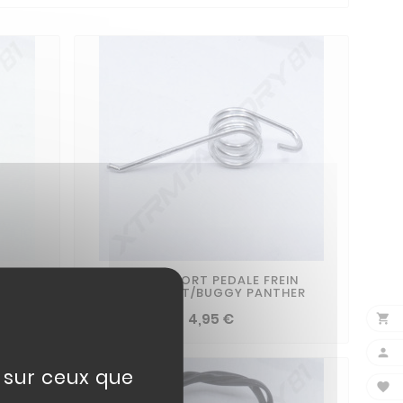
RATEUR
RESSORT PEDALE FREIN
09
SPEEDKART/BUGGY PANTHER
4,95 €


e sur ceux que
