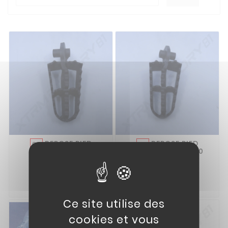
REPOSE PIED
REPOSE PIED
03
02
DROIT MX 60/70
GAUCHE MX 60/70
11,00 €
11,00 €


Ce site utilise des
cookies et vous