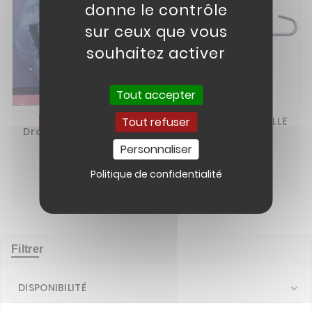
donne le contrôle
sur ceux que vous
souhaitez activer
Tout accepter
Repose Pied
RESSORT BEQUILLE
Tout refuser
02
08
Droite+gauche+ressorts
MX60/70 115MM
Mx60/70
Personnaliser
3,95 €
29,95 €
Politique de confidentialité


Filtrer
DISPONIBILITÉ
