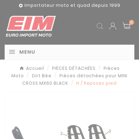
Panneau de gestion des cookies
Importateur moto et quad depuis 1999

0
MENU
Accueil
PIÈCES DÉTACHÉES
Pièces
Moto
Dirt Bike
Pièces détachées pour MINI
CROSS MX60 BLACK
H / Reposes pied