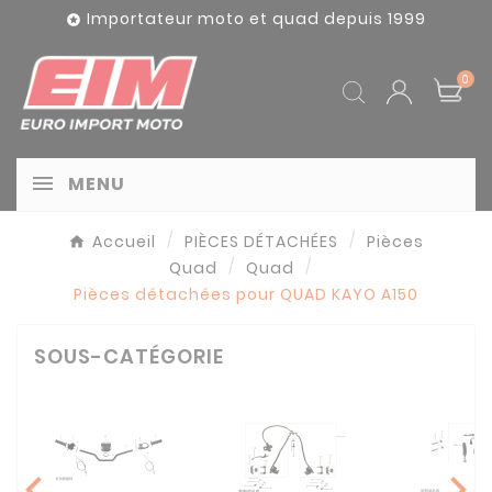
Panneau de gestion des cookies
Importateur moto et quad depuis 1999

0
MENU
Accueil
PIÈCES DÉTACHÉES
Pièces
Quad
Quad
Pièces détachées pour QUAD KAYO A150
SOUS-CATÉGORIE
chevron_left
chevron_right