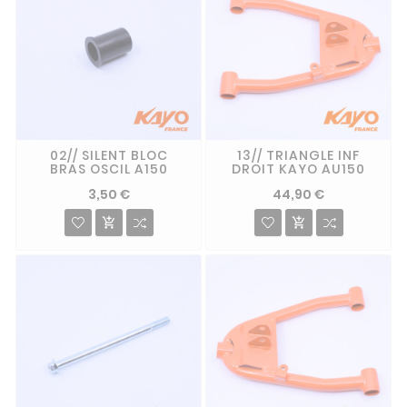
02// SILENT BLOC
13// TRIANGLE INF
BRAS OSCIL A150
DROIT KAYO AU150
3,50 €
44,90 €

