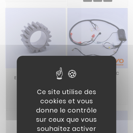
21// PIGNON
01// FAISCEAU ELEC
EMBRAYAGE QUAD
KAYO A150
KAYO
39,90 €
Ce site utilise des
9,90 €

cookies et vous

donne le contrôle
sur ceux que vous
souhaitez activer