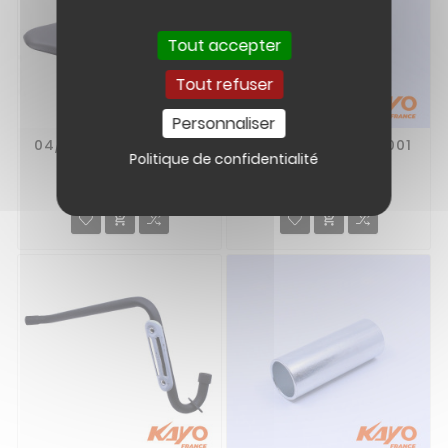
Tout accepter
Tout refuser
Personnaliser
04// SELLE QUAD KAYO
24// ROULEMENT 6001
Politique de confidentialité
A150
KAYO
34,90 €
4,50 €

