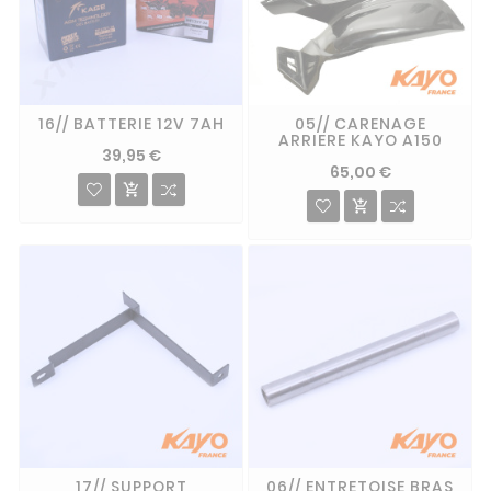
16// BATTERIE 12V 7AH
05// CARENAGE
ARRIERE KAYO A150
39,95 €
65,00 €


17// SUPPORT
06// ENTRETOISE BRAS