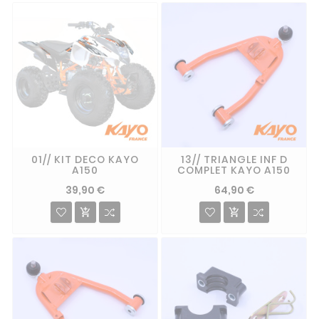
01// KIT DECO KAYO
13// TRIANGLE INF D
A150
COMPLET KAYO A150
39,90 €
64,90 €

