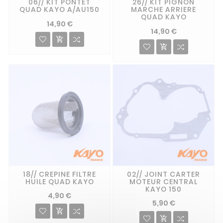
06// KIT PONTET
26// KIT PIGNON
QUAD KAYO A/AU150
MARCHE ARRIERE
QUAD KAYO
14,90 €
14,90 €


18// CREPINE FILTRE
02// JOINT CARTER
HUILE QUAD KAYO
MOTEUR CENTRAL
KAYO 150
4,90 €
5,90 €

