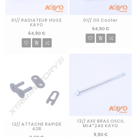
01// RADIATEUR HUILE
01// Oil Cooler
KAYO
54,90 €
64,90 €


13// AXE BRAS OSCIL
12// ATTACHE RAPIDE
M14*240 KAYO
428
9,90 €