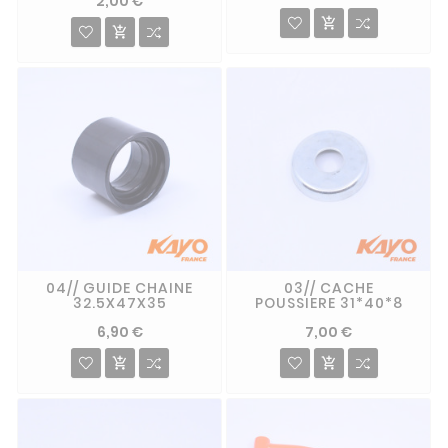
2,00 €


04// GUIDE CHAINE
03// CACHE
32.5X47X35
POUSSIERE 31*40*8
6,90 €
7,00 €

