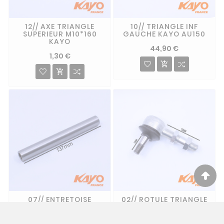
12// AXE TRIANGLE
10// TRIANGLE INF
SUPERIEUR M10*160
GAUCHE KAYO AU150
KAYO
44,90 €
1,30 €


07// ENTRETOISE
02// ROTULE TRIANGLE
10.2X16X137 KAYO
SUPERIEUR QUAD
KAYO
3,50 €