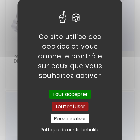
Ce site utilise des
cookies et vous
donne le contrôle
CARTER MOTEUR
JOINT SPI
01
08
DROIT KAYO 110/125
11X24X10
sur ceux que vous
37,00 €
2,49 €
souhaitez activer


Tout accepter
Tout refuser
Personnaliser
Politique de confidentialité