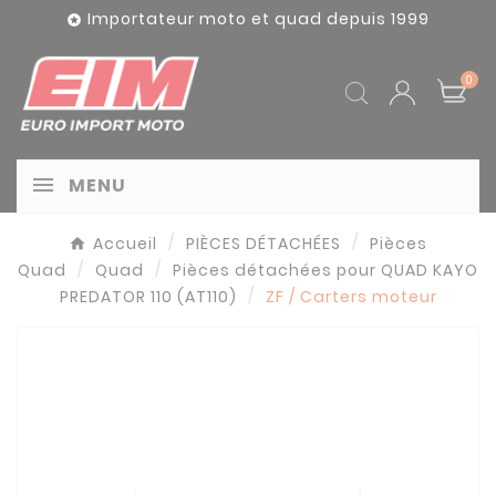
Panneau de gestion des cookies
Importateur moto et quad depuis 1999

0
MENU
Accueil
PIÈCES DÉTACHÉES
Pièces
Quad
Quad
Pièces détachées pour QUAD KAYO
PREDATOR 110 (AT110)
ZF / Carters moteur