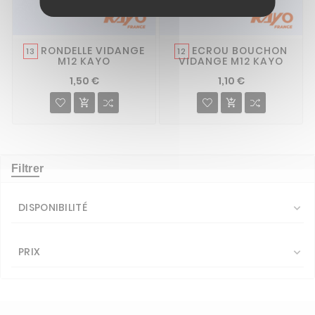
RONDELLE VIDANGE
ECROU BOUCHON
13
12
M12 KAYO
VIDANGE M12 KAYO
1,50 €
1,10 €


Filtrer
DISPONIBILITÉ

PRIX
