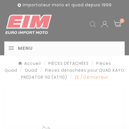
Panneau de gestion des cookies
Importateur moto et quad depuis 1999

0
MENU
Accueil
PIÈCES DÉTACHÉES
Pièces
Quad
Quad
Pièces détachées pour QUAD KAYO
PREDATOR 110 (AT110)
ZE / Démarreur