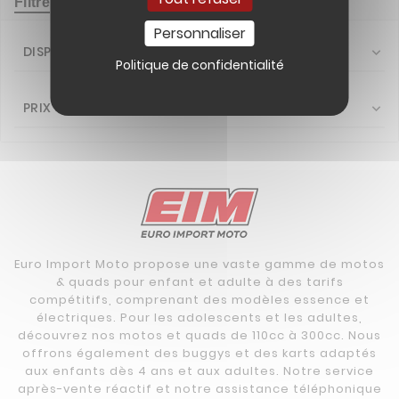
Filtrer
Personnaliser
DISPONIBILITÉ

Politique de confidentialité
PRIX

Euro Import Moto propose une vaste gamme de motos
& quads pour enfant et adulte à des tarifs
compétitifs, comprenant des modèles essence et
électriques. Pour les adolescents et les adultes,
découvrez nos motos et quads de 110cc à 300cc. Nous
offrons également des buggys et des karts adaptés
aux enfants dès 4 ans et aux adultes. Notre service
après-vente réactif et notre assistance téléphonique