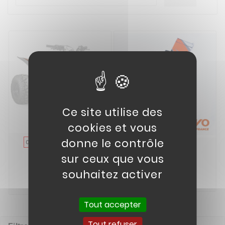
Ce site utilise des
cookies et vous
donne le contrôle
KIT DECO KAYO
01
Pad Cover
02
AT110
sur ceux que vous
2,90 €
29,90 €
souhaitez activer


Tout accepter
Tout refuser