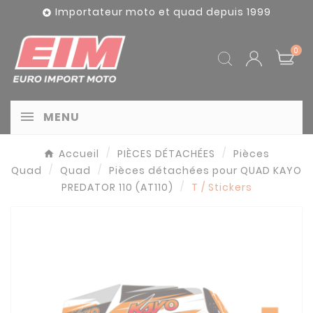
Panneau de gestion des cookies
Importateur moto et quad depuis 1999

0
MENU
Accueil
PIÈCES DÉTACHÉES
Pièces
Quad
Quad
Pièces détachées pour QUAD KAYO
PREDATOR 110 (AT110)
T / Stickers