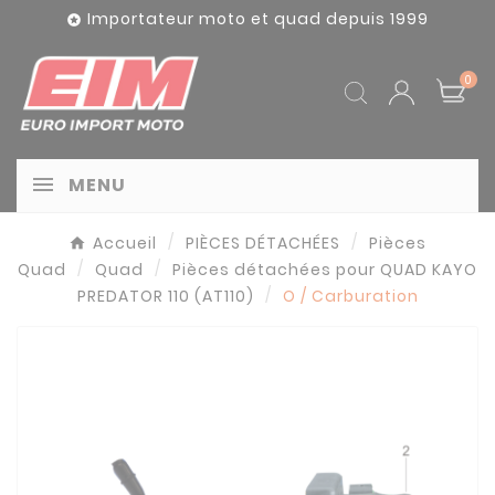
Panneau de gestion des cookies
Importateur moto et quad depuis 1999

0
MENU
Accueil
PIÈCES DÉTACHÉES
Pièces
Quad
Quad
Pièces détachées pour QUAD KAYO
PREDATOR 110 (AT110)
O / Carburation