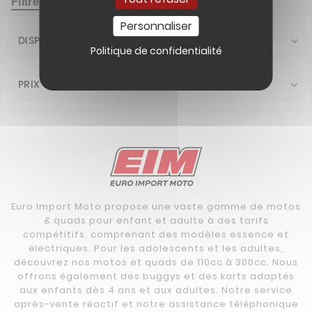
Filtrer
Personnaliser
DISPONIBILITÉ

Politique de confidentialité
PRIX

Euro Import Moto propose une vaste gamme de motos
& quads pour enfant et adulte à des tarifs
compétitifs, comprenant des modèles essence et
électriques. Pour les adolescents et les adultes,
découvrez nos motos et quads de 110cc à 300cc. Nous
offrons également des buggys et des karts adaptés
aux enfants dès 4 ans et aux adultes. Notre service
après-vente réactif et notre assistance téléphonique