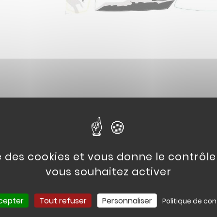
X / STICKERS
se des cookies et vous donne le contrôl
vous souhaitez activer
cepter
Tout refuser
Personnaliser
Politique de con