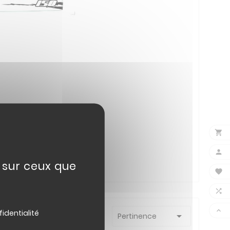


e sur ceux que



fidentialité

Trier par :
Pertinence