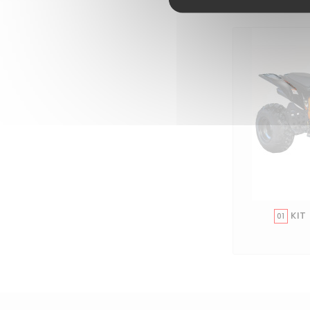
KIT
01