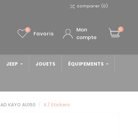
comparer
(0)
Mon
0
0
Favoris
compte
JEEP
JOUETS
ÉQUIPEMENTS
UAD KAYO AU150
X / Stickers