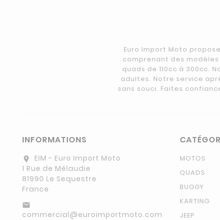
Euro Import Moto propose
comprenant des modèles e
quads de 110cc à 300cc. N
adultes. Notre service apr
sans souci. Faites confianc
INFORMATIONS
CATÉGOR
EIM - Euro Import Moto
MOTOS
location_on
1 Rue de Mélaudie
QUADS
81990 Le Sequestre
BUGGY
France
KARTING
email
commercial@euroimportmoto.com
JEEP