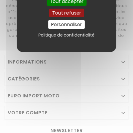
Tout accepter
découvrez nos motos et quads de 110cc à 300cc. Nous
offrons également des buggys et des karts adaptés
Tout refuser
aux enfants dès 4 ans et aux adultes. Notre service
après-vente réactif et notre assistance téléphonique
Personnaliser
garantissent une expérience client sans souci. Faites
Politique de confidentialité
confiance à Euro Import Moto pour des produits de
qualité et un service clientèle exceptionnel.
INFORMATIONS

CATÉGORIES

EURO IMPORT MOTO

VOTRE COMPTE

NEWSLETTER