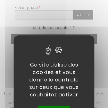
Mot de passe
AFFICHER
Mot de passe oublié ?
Connexion
Pas de compte ? Créez-en un
Ce site utilise des
cookies et vous
donne le contrôle
sur ceux que vous
souhaitez activer
Euro Import Moto propose une vaste gamme de motos
& quads pour enfant et adulte à des tarifs
compétitifs, comprenant des modèles essence et
électriques. Pour les adolescents et les adultes,