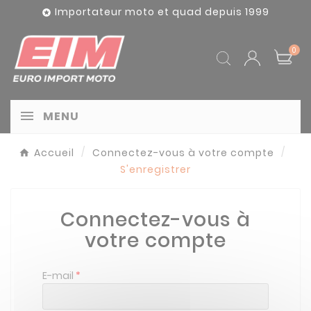
Panneau de gestion des cookies
Importateur moto et quad depuis 1999

0
MENU
Accueil
Connectez-vous à votre compte
S'enregistrer
Connectez-vous à
votre compte
E-mail